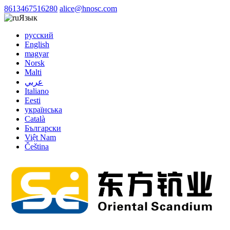
8613467516280
alice@hnosc.com
Язык
русский
English
magyar
Norsk
Malti
عربي
Italiano
Eesti
українська
Català
Български
Việt Nam
Čeština