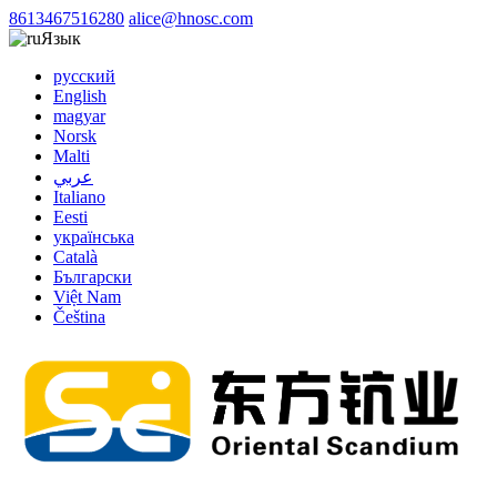
8613467516280
alice@hnosc.com
Язык
русский
English
magyar
Norsk
Malti
عربي
Italiano
Eesti
українська
Català
Български
Việt Nam
Čeština