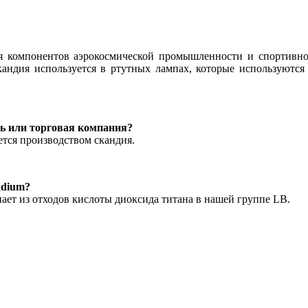
я компонентов аэрокосмической промышленности и спортивног
андия используется в ртутных лампах, которые используются 
ь или торговая компания?
ется производством скандия.
ndium?
пает из отходов кислоты диоксида титана в нашей группе LB.