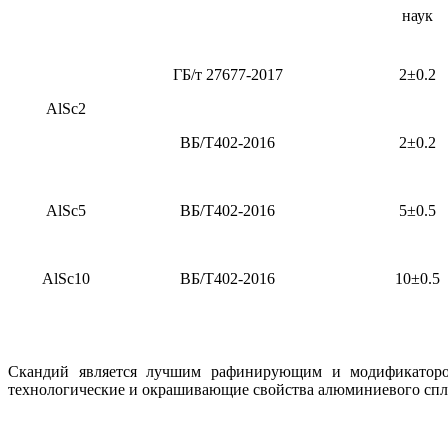
наук
ГБ/т 27677-2017
2±0.2
AlSc2
ВБ/Т402-2016
2±0.2
AlSc5
ВБ/Т402-2016
5±0.5
AlSc10
ВБ/Т402-2016
10±0.5
Скандий является лучшим рафинирующим и модификатором 
технологические и окрашивающие свойства алюминиевого сплав