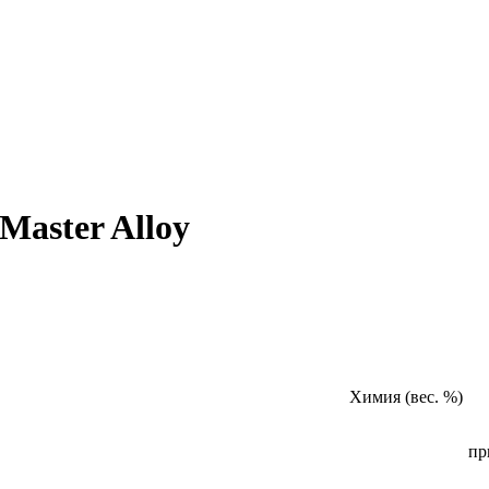
aster Alloy
Химия (вес. %)
пр