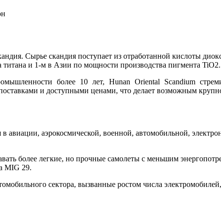
он
кандия. Сырье скандия поступает из отработанной кислоты диокс
титана и 1-м в Азии по мощности производства пигмента TiO2.
омышленности более 10 лет, Hunan Oriental Scandium стре
поставками и доступными ценами, что делает возможным крупн
 в авиации, аэрокосмической, военной, автомобильной, электр
авать более легкие, но прочные самолеты с меньшим энергопотре
а MIG 29.
томобильного сектора, вызванные ростом числа электромобилей, 