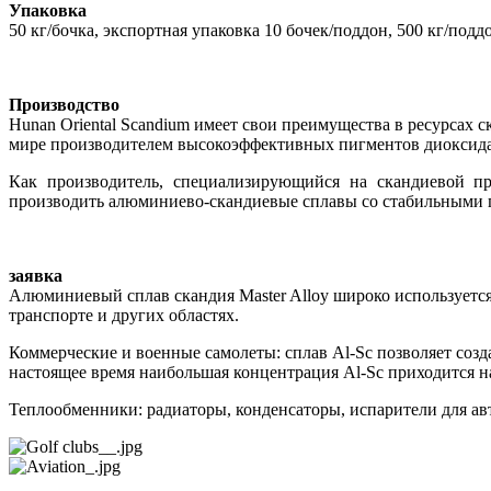
Упаковка
50 кг/бочка, экспортная упаковка 10 бочек/поддон, 500 кг/подд
Производство
Hunan Oriental Scandium имеет свои преимущества в ресурсах с
мире производителем высокоэффективных пигментов диоксида 
Как производитель, специализирующийся на скандиевой пр
производить алюминиево-скандиевые сплавы со стабильными 
заявка
Алюминиевый сплав скандия Master Alloy широко используется
транспорте и других областях.
Коммерческие и военные самолеты: сплав Al-Sc позволяет созд
настоящее время наибольшая концентрация Al-Sc приходится н
Теплообменники: радиаторы, конденсаторы, испарители для ав