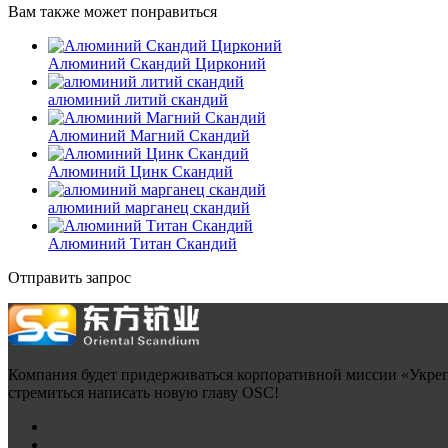
Вам также может понравиться
Алюминий Скандий Цирконий
алюминий литий скандий
Алюминий Магний Скандий
Алюминий Цинк Скандий
алюминий марганец скандий
Алюминий Титан Скандий
Отправить запрос
Компания будет придерживаться корпоративной миссии «Укреп
стремиться написать новую главу OSC!